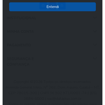
Entendi
INSTITUCIONAL
MINHA CONTA
PAGAMENTO
SEGURANÇA E
CONFIANÇA
Copyright ©2026 Todos os direitos reservados.
Avenida General Melo, N° 266, Dom Aquino, Cuiabá - MT,
CEP 78015-300 | CNPJ 36.902.971/0001-74 | (65)
3684-5000 |
sac@dataplus.com.br
Todos os preços, regras e promoções são válidas para