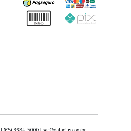
 | (65) 3684-5000 |
sac@dataplus.com.br