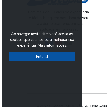
Com mais de 30 anos de experiência
é fácil saber quem participou de seu
dia a dia no escritório, em sua
faculdade, em sua casa...
Ao navegar neste site, você aceita os
cookies que usamos para melhorar sua
experiência.
Mais informações.
Entendi
Avenida General Melo, N° 266, Dom Aqu