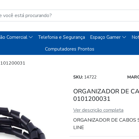
ão Comercial
Telefonia e Segurança
Espaço Gamer
No
Computadores Prontos
 0101200031
SKU:
14722
MARC
ORGANIZADOR DE CAB
0101200031
Ver descrição completa
ORGANIZADOR DE CABOS SP
LINE