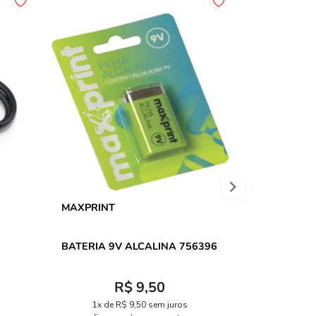
MAXPRINT
IMPLASTE
BATERIA 9V ALCALINA 756396
ALCOOL IS
R$ 9,50
1x de R$ 9,50 sem juros
2x de 