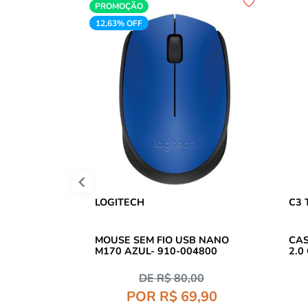
PROMOÇÃO
12,63% OFF
LOGITECH
C3 
MOUSE SEM FIO USB NANO
CAS
M170 AZUL- 910-004800
2.0
DE R$ 80,00
POR R$ 69,90