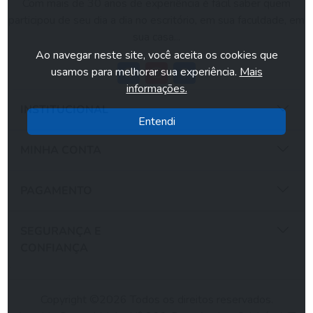
Com mais de 30 anos de experiência é fácil saber quem
participou de seu dia a dia no escritório, em sua faculdade, em
sua casa...
Ao navegar neste site, você aceita os cookies que
usamos para melhorar sua experiência.
Mais
informações.
INSTITUCIONAL
Entendi
MINHA CONTA
PAGAMENTO
SEGURANÇA E
CONFIANÇA
Copyright ©2026 Todos os direitos reservados.