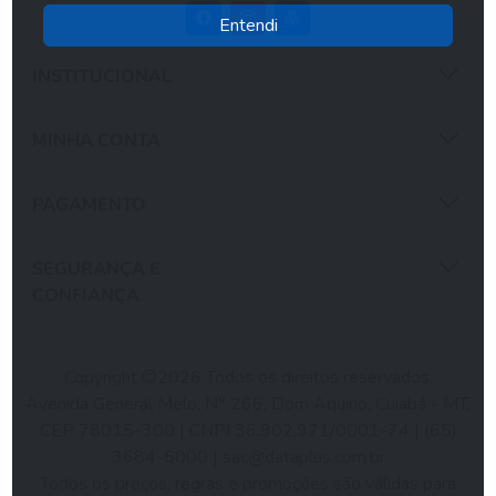
Entendi
INSTITUCIONAL
MINHA CONTA
PAGAMENTO
SEGURANÇA E
CONFIANÇA
Copyright ©2026 Todos os direitos reservados.
Avenida General Melo, N° 266, Dom Aquino, Cuiabá - MT,
CEP 78015-300 | CNPJ 36.902.971/0001-74 | (65)
3684-5000 |
sac@dataplus.com.br
Todos os preços, regras e promoções são válidas para