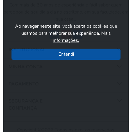
Com mais de 30 anos de experiência é fácil saber quem
participou de seu dia a dia no escritório, em sua faculdade, em
sua casa...
Ao navegar neste site, você aceita os cookies que
usamos para melhorar sua experiência.
Mais
informações.
INSTITUCIONAL
Entendi
MINHA CONTA
PAGAMENTO
SEGURANÇA E
CONFIANÇA
Copyright ©2026 Todos os direitos reservados.