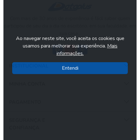
Com mais de 30 anos de experiência é fácil saber quem
participou de seu dia a dia no escritório, em sua faculdade, em
sua casa...
Ao navegar neste site, você aceita os cookies que
usamos para melhorar sua experiência.
Mais
informações.
INSTITUCIONAL
Entendi
MINHA CONTA
PAGAMENTO
SEGURANÇA E
CONFIANÇA