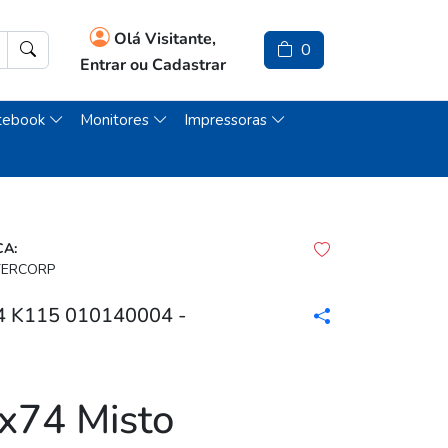
Olá Visitante,
0
Entrar ou Cadastrar
tebook
Monitores
Impressoras
A:
ERCORP
 K115 010140004 -
x74 Misto