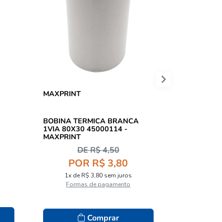
MAXPRINT
MAXPRINT
BOBINA TERMICA BRANCA
BOBINA T
1VIA 80X30 45000114 -
1VIA 57X22 45000110
MAXPRINT
MAXPRINT
DE R$ 4,50
POR R$ 3,80
1x de 
1x de R$ 3,80 sem juros
Formas de pagamento
Comprar