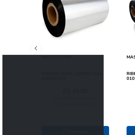
MASTERCORP
MA
RIBBON CERA 110X450 G42
RIBB
010020005
010
R$ 49,00
3x de R$ 16,33 sem juros
Formas de pagamento
Comprar