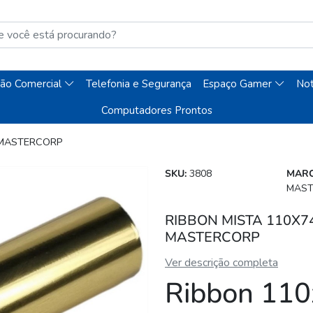
ão Comercial
Telefonia e Segurança
Espaço Gamer
No
Computadores Prontos
 MASTERCORP
SKU:
3808
MARC
MAST
RIBBON MISTA 110X74
MASTERCORP
Ver descrição completa
Ribbon 110