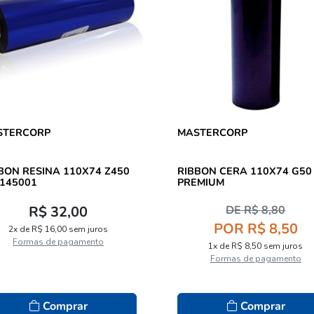
STERCORP
MASTERCORP
ON RESINA 110X74 Z450
RIBBON CERA 110X74 G50
145001
PREMIUM
R$ 32,00
DE R$ 8,80
POR R$ 8,50
2x de R$ 16,00 sem juros
Formas de pagamento
1x de R$ 8,50 sem juros
Formas de pagamento
Comprar
Comprar