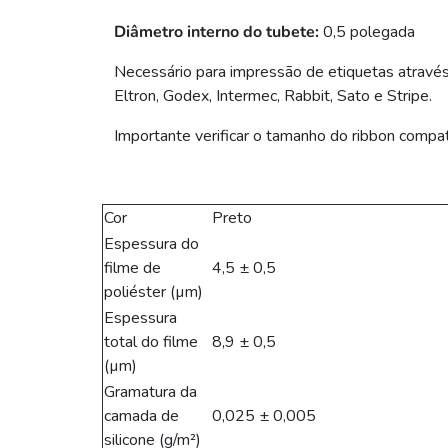
Diâmetro interno do tubete:
0,5 polegada
Necessário para impressão de etiquetas através
Eltron, Godex, Intermec, Rabbit, Sato e Stripe.
Importante verificar o tamanho do ribbon compa
Cor
Preto
Espessura do
filme de
4,5 ± 0,5
poliéster (µm)
Espessura
total do filme
8,9 ± 0,5
(µm)
Gramatura da
camada de
0,025 ± 0,005
silicone (g/m²)