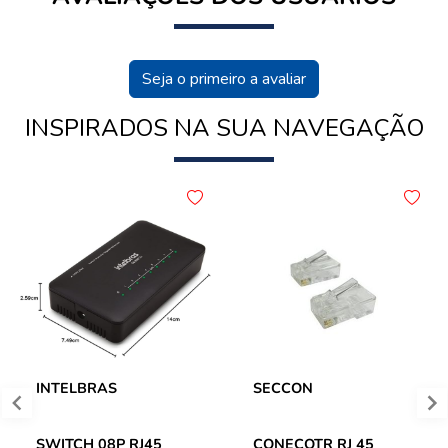
Seja o primeiro a avaliar
INSPIRADOS NA SUA NAVEGAÇÃO
INTELBRAS
SECCON
SWITCH 08P RJ45
CONECOTR RJ 45