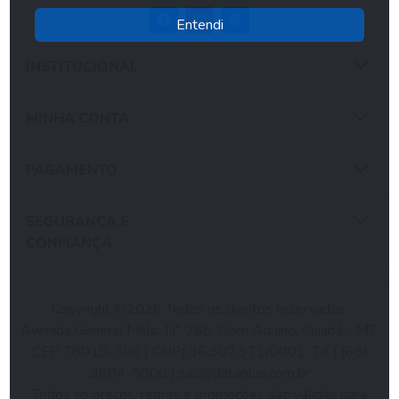
Entendi
INSTITUCIONAL
MINHA CONTA
PAGAMENTO
SEGURANÇA E
CONFIANÇA
Copyright ©2026 Todos os direitos reservados.
Avenida General Melo, N° 266, Dom Aquino, Cuiabá - MT,
CEP 78015-300 | CNPJ 36.902.971/0001-74 | (65)
3684-5000 |
sac@dataplus.com.br
Todos os preços, regras e promoções são válidas para