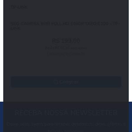
TP-LINK
SEG-CAMERA WIFI FULL HD 1080P TAPO C100 - TP-
LINK
R$ 199,00
3x de R$ 66,33 sem juros
Formas de pagamento
Comprar
RECEBA NOSSA NEWSLETTER
Deixe seus dados para receber descontos, dicas, ofertas e
brindes especiais.