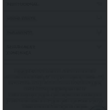
INSTITUCIONAL
MINHA CONTA
PAGAMENTO
SEGURANÇA E
CONFIANÇA
Copyright ©2026 Todos os direitos reservados.
Avenida General Melo, N° 266, Dom Aquino, Cuiabá - MT,
CEP 78015-300 | CNPJ 36.902.971/0001-74 | (65)
3684-5000 |
sac@dataplus.com.br
Todos os preços, regras e promoções são válidas para
produtos vendidos e entregues pela loja virtual. O preço
válido será o da finalização da compra.