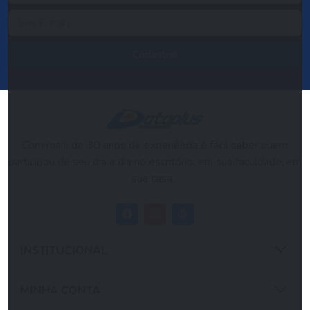
Cadastrar
Com mais de 30 anos de experiência é fácil saber quem
participou de seu dia a dia no escritório, em sua faculdade, em
sua casa...
INSTITUCIONAL
MINHA CONTA