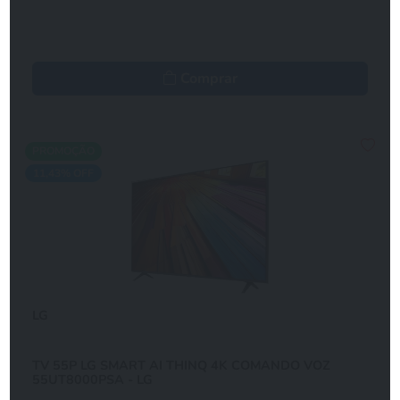
Comprar
PROMOÇÃO
11,43% OFF
LG
TV 55P LG SMART AI THINQ 4K COMANDO VOZ
55UT8000PSA - LG