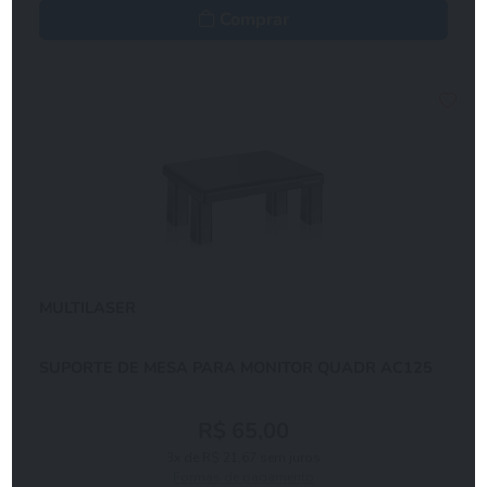
Comprar
MULTILASER
SUPORTE DE MESA PARA MONITOR QUADR AC125
R$ 65,00
3x de R$ 21,67 sem juros
Formas de pagamento