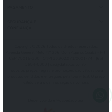
PAGAMENTO
SEGURANÇA E
CONFIANÇA
Copyright ©2026 Todos os direitos reservados.
Avenida General Melo, N° 266, Dom Aquino, Cuiabá - MT,
CEP 78015-300 | CNPJ 36.902.971/0001-74 | (65)
3684-5000 |
sac@dataplus.com.br
Todos os preços, regras e promoções são válidas para
produtos vendidos e entregues pela loja virtual. O preço
válido será o da finalização da compra.
Desenvolvido e Hospedado por: