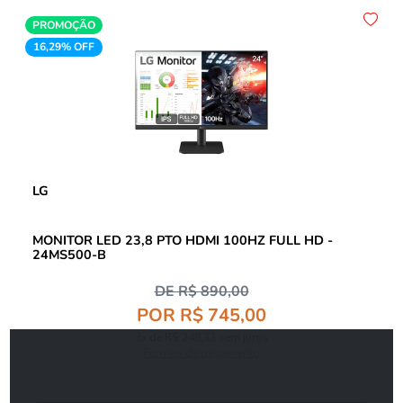
PROMOÇÃO
16,29% OFF
LG
MONITOR LED 23,8 PTO HDMI 100HZ FULL HD -
24MS500-B
DE R$ 890,00
POR R$ 745,00
3x de R$ 248,33 sem juros
Formas de pagamento