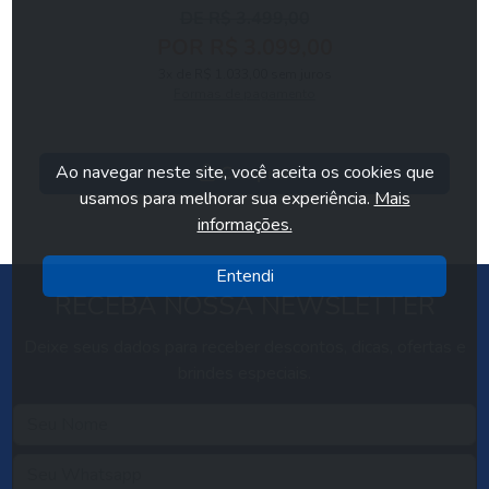
DE R$ 3.499,00
POR R$ 3.099,00
3x de R$ 1.033,00 sem juros
Formas de pagamento
Ao navegar neste site, você aceita os cookies que
Comprar
usamos para melhorar sua experiência.
Mais
informações.
Entendi
RECEBA NOSSA NEWSLETTER
Deixe seus dados para receber descontos, dicas, ofertas e
brindes especiais.