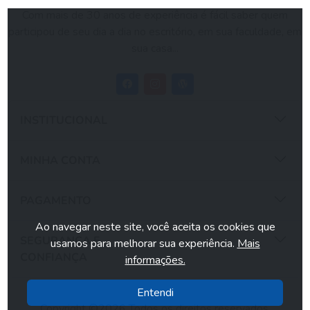
Com mais de 30 anos de experiência é fácil saber quem
participou de seu dia a dia no escritório, em sua faculdade, em
sua casa...
INSTITUCIONAL
MINHA CONTA
PAGAMENTO
Ao navegar neste site, você aceita os cookies que
SEGURANÇA E
usamos para melhorar sua experiência.
Mais
CONFIANÇA
informações.
Entendi
Copyright ©2026 Todos os direitos reservados.