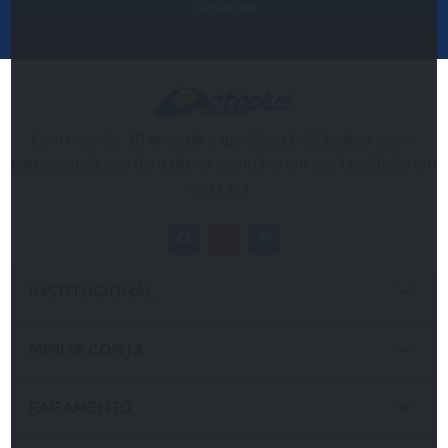
Cadastrar
Com mais de 30 anos de experiência é fácil saber quem
participou de seu dia a dia no escritório, em sua faculdade, em
sua casa...
INSTITUCIONAL
MINHA CONTA
PAGAMENTO