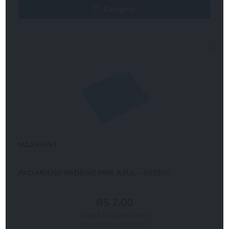
Comprar
MAXPRINT
PAD MOUSE PADRAO MINI AZUL - 603550
R$ 7,00
1x de R$ 7,00 sem juros
Formas de pagamento