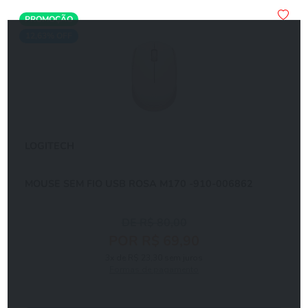
PROMOÇÃO
12,63% OFF
LOGITECH
MOUSE SEM FIO USB ROSA M170 -910-006862
DE R$ 80,00
POR R$ 69,90
3x de R$ 23,30 sem juros
Formas de pagamento