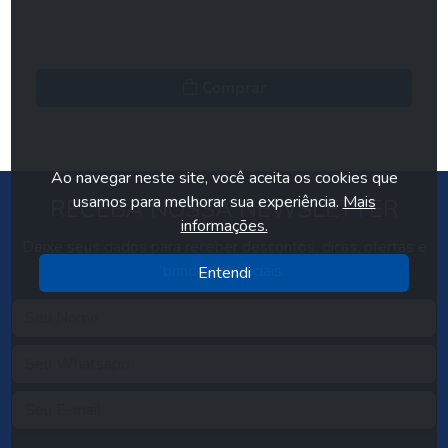
Comprar
Ao navegar neste site, você aceita os cookies que
usamos para melhorar sua experiência.
Mais
RECEBA NOSSA NEWSLETTER
informações.
Deixe seus dados para receber descontos, dicas, ofertas e
brindes especiais.
Entendi