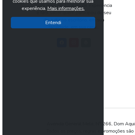
cookies que usamos para melhorar sua
Com mais de 30 anos de experiência
experiência.
Mais informações.
é fácil saber quem participou de seu
dia a dia no escritório, em sua
Entendi
faculdade, em sua casa...
Avenida General Melo, N° 266, Dom Aqu
Todos os preços, regras e promoções são vá