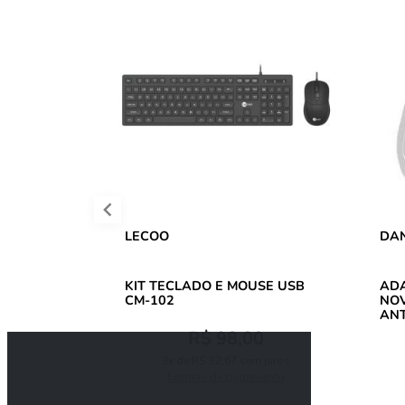
LECOO
DA
KIT TECLADO E MOUSE USB
ADAPTA
CM-102
NOV
ANT
R$ 98,00
3x de R$ 32,67 sem juros
Formas de pagamento