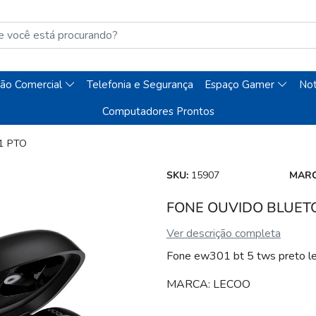
ão Comercial
Telefonia e Segurança
Espaço Gamer
No
Computadores Prontos
1 PTO
SKU:
15907
MARC
FONE OUVIDO BLUETO
Ver descrição completa
Fone ew301 bt 5 tws preto l
MARCA: LECOO