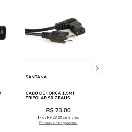
SANTANA
C3 TECH
M
CABO DE FORCA 1.5MT
CAIXA DE 
TRIPOLAR 90 GRAUS
SP-301BK
R$ 23,00
1x de R$ 23,00 sem juros
2x de 
Formas de pagamento