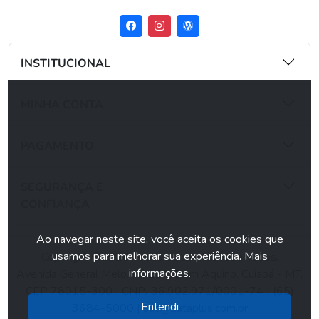
INSTITUCIONAL
MINHA CONTA
PAGAMENTO
SEGURANÇA E
CONFIANÇA
Ao navegar neste site, você aceita os cookies que
usamos para melhorar sua experiência.
Mais
Copyright ©2026 Todos os direitos reservados.
informações.
Avenida General Melo, N° 266, Dom Aquino, Cuiabá - MT,
CEP 78015-300 | CNPJ 36.902.971/0001-74 | (65)
Entendi
3684-5000 |
sac@dataplus.com.br