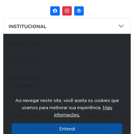
INSTITUCIONAL
MINHA CONTA
PAGAMENTO
SEGURANÇA E
CONFIANÇA
Ao navegar neste site, você aceita os cookies que
usamos para melhorar sua experiência.
Mais
Copyright ©2026 Todos os direitos reservados.
informações.
Avenida General Melo, N° 266, Dom Aquino, Cuiabá - MT,
CEP 78015-300 | CNPJ 36.902.971/0001-74 | (65)
Entendi
3684-5000 |
sac@dataplus.com.br