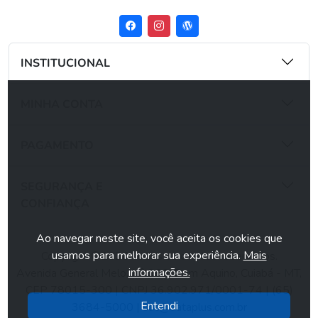
INSTITUCIONAL
MINHA CONTA
PAGAMENTO
SEGURANÇA E
CONFIANÇA
Ao navegar neste site, você aceita os cookies que
usamos para melhorar sua experiência.
Mais
Copyright ©2026 Todos os direitos reservados.
informações.
Avenida General Melo, N° 266, Dom Aquino, Cuiabá - MT,
CEP 78015-300 | CNPJ 36.902.971/0001-74 | (65)
Entendi
3684-5000 |
sac@dataplus.com.br