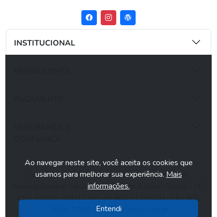
INSTITUCIONAL
MINHA CONTA
PAGAMENTO
SEGURANÇA E
CONFIANÇA
Ao navegar neste site, você aceita os cookies que
usamos para melhorar sua experiência.
Mais
Copyright ©2026 Todos os direitos reservados.
informações.
Avenida General Melo, N° 266, Dom Aquino, Cuiabá - MT,
CEP 78015-300 | CNPJ 36.902.971/0001-74 | (65)
Entendi
3684-5000 |
sac@dataplus.com.br