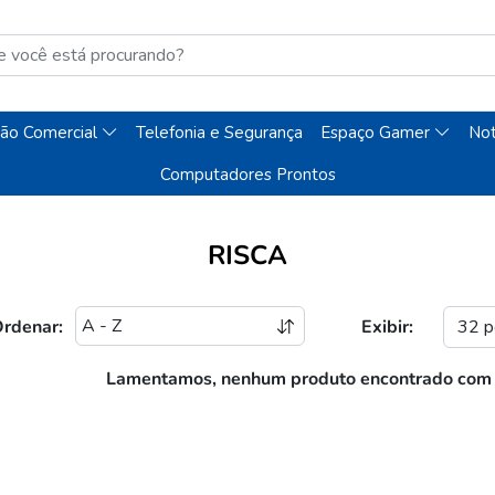
ão Comercial
Telefonia e Segurança
Espaço Gamer
No
Computadores Prontos
RISCA
rdenar:
Exibir:
Lamentamos, nenhum produto encontrado com es