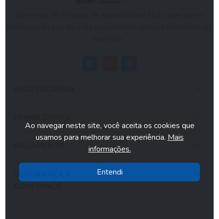
Com mais de 30 anos de experiência é fácil saber quem
participou de seu dia a dia no escritório, em sua faculdade, em
sua casa...
INSTITUCIONAL
MINHA CONTA
Ao navegar neste site, você aceita os cookies que
usamos para melhorar sua experiência.
Mais
PAGAMENTO
informações.
Entendi
SEGURANÇA E
CONFIANÇA