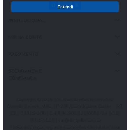
Entendi
INSTITUCIONAL
MINHA CONTA
PAGAMENTO
SEGURANÇA E
CONFIANÇA
Copyright ©2026 Todos os direitos reservados.
Avenida General Melo, N° 266, Dom Aquino, Cuiabá - MT,
CEP 78015-300 | CNPJ 36.902.971/0001-74 | (65)
3684-5000 |
sac@dataplus.com.br
Todos os preços, regras e promoções são válidas para