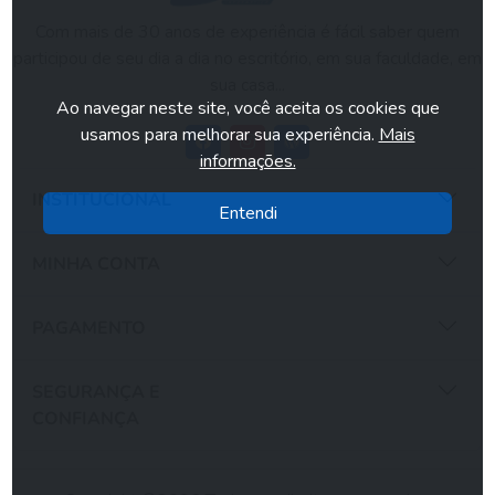
Com mais de 30 anos de experiência é fácil saber quem
participou de seu dia a dia no escritório, em sua faculdade, em
sua casa...
Ao navegar neste site, você aceita os cookies que
usamos para melhorar sua experiência.
Mais
informações.
INSTITUCIONAL
Entendi
MINHA CONTA
PAGAMENTO
SEGURANÇA E
CONFIANÇA