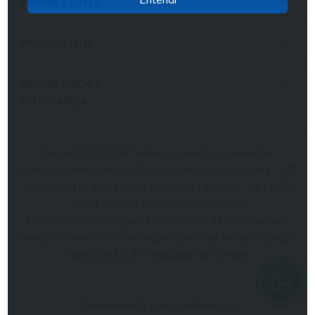
MINHA CONTA
PAGAMENTO
SEGURANÇA E
CONFIANÇA
Copyright ©2026 Todos os direitos reservados.
Avenida General Melo, N° 266, Dom Aquino, Cuiabá - MT,
CEP 78015-300 | CNPJ 36.902.971/0001-74 | (65)
3684-5000 |
sac@dataplus.com.br
Todos os preços, regras e promoções são válidas para
produtos vendidos e entregues pela loja virtual. O preço
válido será o da finalização da compra.
Desenvolvido e Hospedado por: