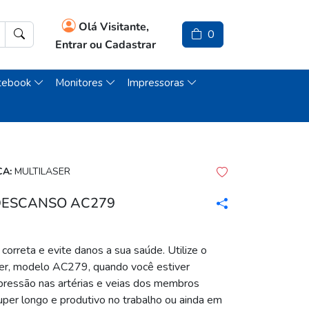
Olá Visitante,
0
Entrar ou Cadastrar
tebook
Monitores
Impressoras
A:
MULTILASER
DESCANSO AC279
orreta e evite danos a sua saúde. Utilize o
ser, modelo AC279, quando você estiver
a pressão nas artérias e veias dos membros
super longo e produtivo no trabalho ou ainda em