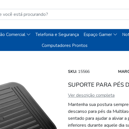
ão Comercial
Telefonia e Segurança
Espaço Gamer
No
Computadores Prontos
SKU:
15566
MARC
SUPORTE PARA PÉS 
Ver descrição completa
Mantenha sua postura sempre c
descanso para pés da Multila
sentado para ajudar a aliviar 
inferiores durante aquele dia 