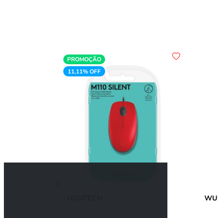
PROMOÇÃO
11,11% OFF
LOGITECH
WU