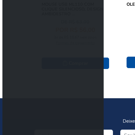
MOUSE USB ML110 COM
CLIQUE SILENCIOSO, DESIGN
AMBIDESTRO ...
DE R$ 63,00
POR R$ 56,00
3x de R$ 18,67 sem juros
Formas de pagamento
Comprar
Deixe