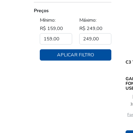
Preços
Mínimo:
Máximo:
R$ 159,00
R$ 249,00
APLICAR FILTRO
C3
GA
FO
US
301
3