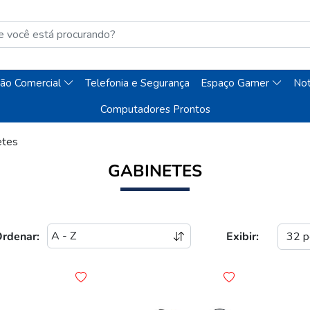
ão Comercial
Telefonia e Segurança
Espaço Gamer
No
Computadores Prontos
etes
GABINETES
rdenar:
Exibir: