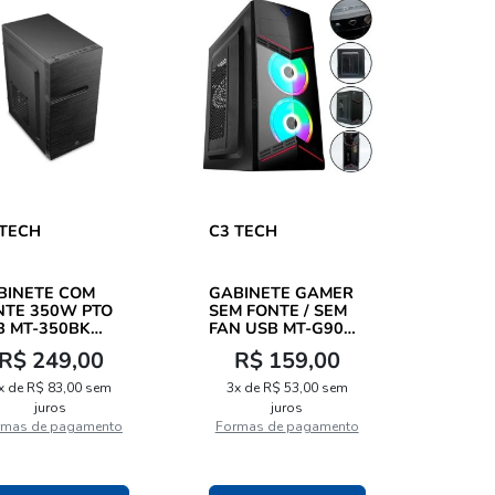
 TECH
C3 TECH
BINETE COM
GABINETE GAMER
NTE 350W PTO
SEM FONTE / SEM
B MT-350BK
FAN USB MT-G90
140440101 - ...
BK
R$ 249,00
R$ 159,00
x de R$ 83,00 sem
3x de R$ 53,00 sem
juros
juros
Formas de pagamento
Formas de pagamento