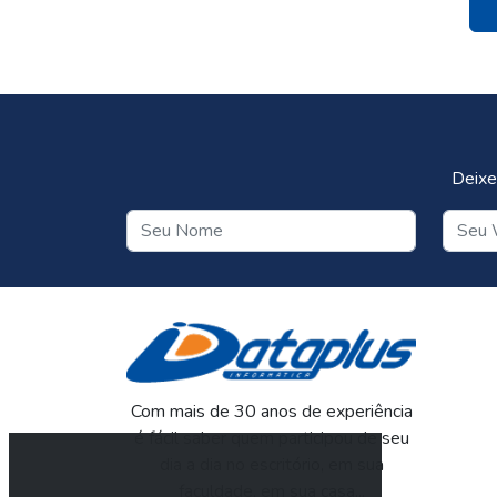
Deixe
Com mais de 30 anos de experiência
é fácil saber quem participou de seu
dia a dia no escritório, em sua
faculdade, em sua casa...