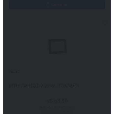
Comprar
OPUS
REFLETOR LED BIV 100W - ECO-32450
R$ 59,90
3x de R$ 19,97 sem juros
Formas de pagamento