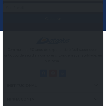
Cadastrar
Com mais de 30 anos de experiência é fácil saber quem
participou de seu dia a dia no escritório, em sua faculdade, em
sua casa...
INSTITUCIONAL
MINHA CONTA