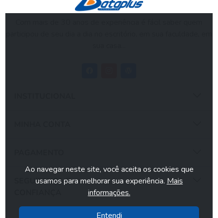
Com mais de 30 anos de experiência é fácil saber quem
participou de seu dia a dia no escritório, em sua faculdade, em
sua casa...
INSTITUCIONAL
MINHA CONTA
PAGAMENTO
Ao navegar neste site, você aceita os cookies que
usamos para melhorar sua experiência.
Mais
SEGURANÇA E
informações.
CONFIANÇA
Entendi